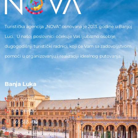
Turistička agencija „NOVA“ osnovana je 2013. godine u Banjoj
Luci. U našoj poslovnici očekuje Vas ljubazno osoblje,
dugogodišnji turistički radnici, koji će Vam sa zadovoljstvom
pomoći u organizovanju i realizaciji idealnog putovanja.
Banja Luka
051 491 031
051 491 030
065 565 439
office@agencijanova.ba