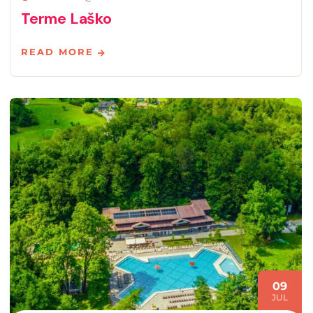
Terme Laško
READ MORE
09
JUL