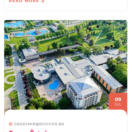
READ MORE
09
JUL
GRADIMIR@DIGIVOX.BA