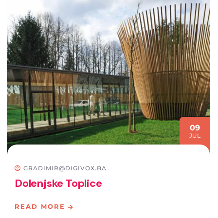
09
JUL
GRADIMIR@DIGIVOX.BA
Dolenjske Toplice
READ MORE