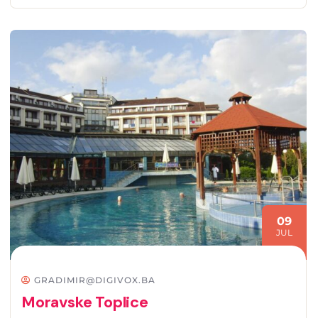
09
JUL
GRADIMIR@DIGIVOX.BA
Moravske Toplice