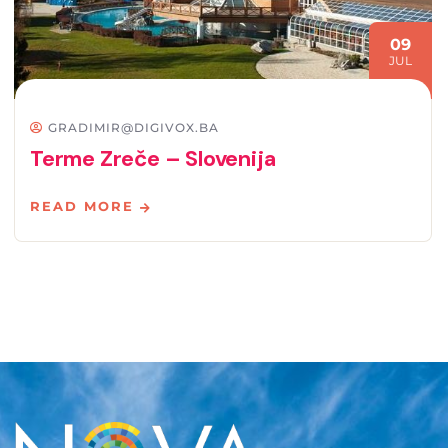
09
JUL
GRADIMIR@DIGIVOX.BA
Terme Zreče – Slovenija
READ MORE