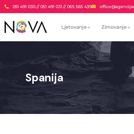
051 491 030 // 051 491 031 // 065 565 439
office@agencija
Ljetovanje
Zimovanje
Spanija