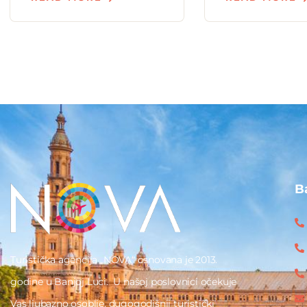
B
Turistička agencija „NOVA“ osnovana je 2013.
godine u Banjoj Luci. U našoj poslovnici očekuje
Vas ljubazno osoblje, dugogodišnji turistički