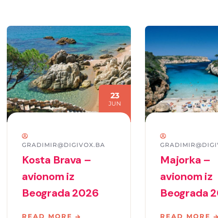
23
JUN
GRADIMIR@DIGIVOX.BA
GRADIMIR@DIGI
Kosta Brava –
Majorka –
avionom iz
avionom iz
Beograda 2026
Beograda 
READ MORE
READ MORE