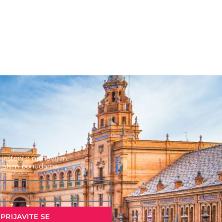
ješteni o najnovijim
cijskim ponudama.
PRIJAVITE SE