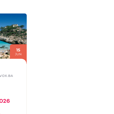
15
JUN
VOX.BA
2026