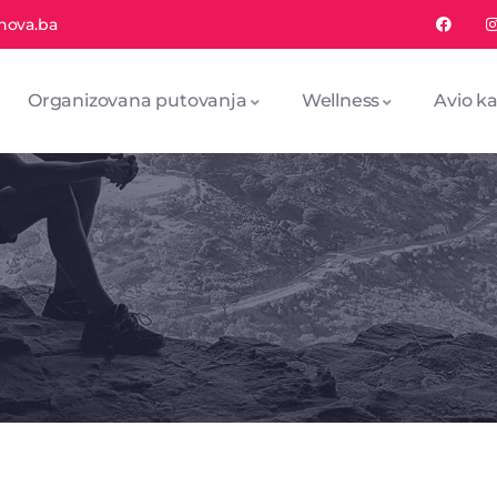
nova.ba
Organizovana putovanja
Wellness
Avio ka