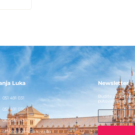
anja Luka
Newsletter
Budite uvijek obav
051 491 031
putovanjima i ak
051 491 030
065 565 439
office@agencijanova.ba