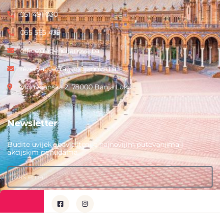
051 491 030
065 565 439
office@agencijanova.ba
rezervacije@agencijanova.ba
Vidovdanska 2, 78000 Banja Luka
Newsletter
Budite uvijek obavješteni o najnovijim putovanjima i
akcijskim ponudama.
PRIJAVITE SE