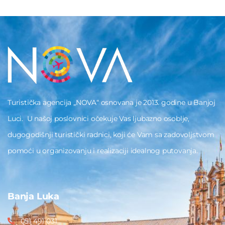
Turistička agencija „NOVA“ osnovana je 2013. godine u Banjoj
Luci. U našoj poslovnici očekuje Vas ljubazno osoblje,
dugogodišnji turistički radnici, koji će Vam sa zadovoljstvom
pomoći u organizovanju i realizaciji idealnog putovanja.
Banja Luka
051 491 031