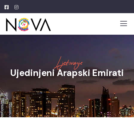
Ljetovanje
Ujedinjeni Arapski Emirati