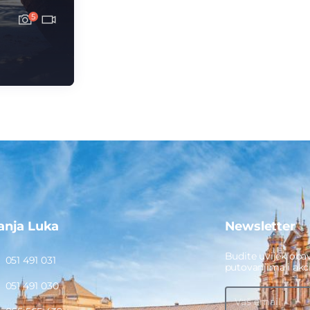
5
anja Luka
Newsletter
Budite uvijek obav
051 491 031
putovanjima i ak
051 491 030