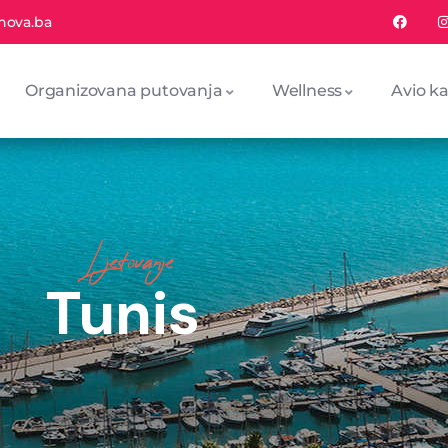
nova.ba
Organizovana putovanja
Wellness
Avio ka
Ljetovanje
Tunis