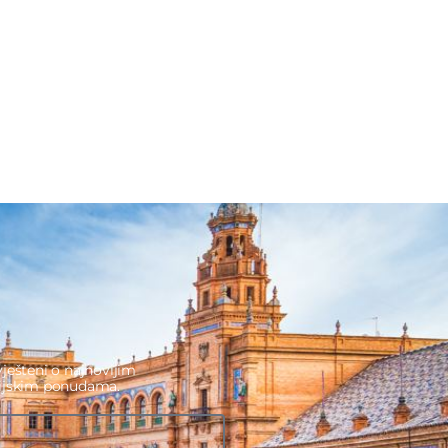
ješteni o najnovijim
cijskim ponudama.