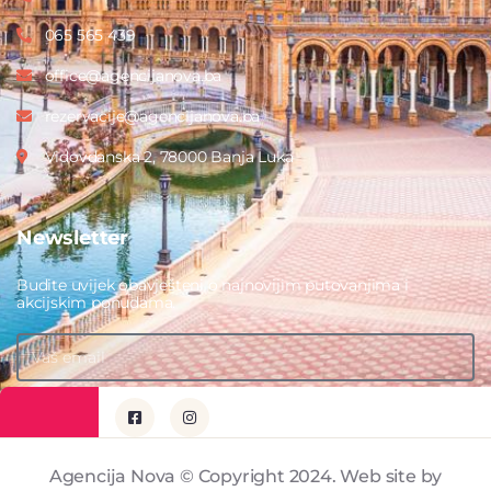
065 565 439
office@agencijanova.ba
rezervacije@agencijanova.ba
Vidovdanska 2, 78000 Banja Luka
Newsletter
Budite uvijek obavješteni o najnovijim putovanjima i
akcijskim ponudama.
PRIJAVITE SE
Agencija Nova © Copyright 2024. Web site by