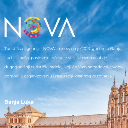
Turistička agencija „NOVA“ osnovana je 2013. godine u Banjoj
Luci. U našoj poslovnici očekuje Vas ljubazno osoblje,
dugogodišnji turistički radnici, koji će Vam sa zadovoljstvom
pomoći u organizovanju i realizaciji idealnog putovanja.
Banja Luka
051 491 031
051 491 030