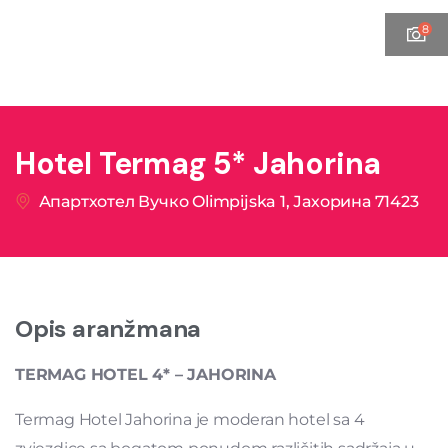
8
Hotel Termag 5* Jahorina
Апартхотел Вучко Olimpijska 1, Јахорина 71423
Opis aranžmana
TERMAG HOTEL 4* – JAHORINA
Termag Hotel Jahorina je moderan hotel sa 4