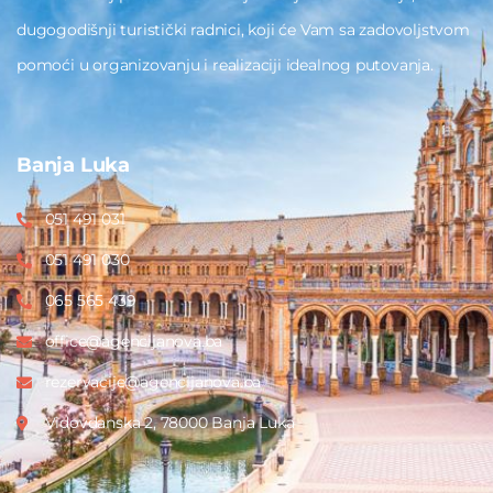
dugogodišnji turistički radnici, koji će Vam sa zadovoljstvom
pomoći u organizovanju i realizaciji idealnog putovanja.
Banja Luka
051 491 031
051 491 030
065 565 439
office@agencijanova.ba
rezervacije@agencijanova.ba
Vidovdanska 2, 78000 Banja Luka