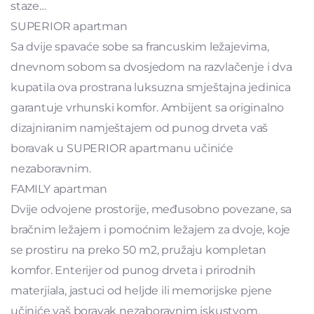
staze…
SUPERIOR apartman
Sa dvije spavaće sobe sa francuskim ležajevima,
dnevnom sobom sa dvosjedom na razvlačenje i dva
kupatila ova prostrana luksuzna smještajna jedinica
garantuje vrhunski komfor. Ambijent sa originalno
dizajniranim namještajem od punog drveta vaš
boravak u SUPERIOR apartmanu učiniće
nezaboravnim.
FAMILY apartman
Dvije odvojene prostorije, međusobno povezane, sa
bračnim ležajem i pomoćnim ležajem za dvoje, koje
se prostiru na preko 50 m2, pružaju kompletan
komfor. Enterijer od punog drveta i prirodnih
materjiala, jastuci od heljde ili memorijske pjene
učiniće vaš boravak nezaboravnim iskustvom.