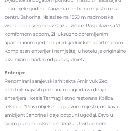
zvjezdice sa bogatom ponudom različitih sadržaja u
toku cijele godine. Zauzima centralno mjesto u ski
centru Jahorina. Nalazi se na 1550 m nadmorske
visine, neposredno uz stazu i žičare. Raspolaže sa 71
komfornom sobom, 21 luksuzno opremljenim
apartmanom i jednim predsjedničkim apartmanom.
Kompletan enterijer i namještaj u hotelu je originalno
dizajniran i izrađen od punog drveta.
Enterijer
Renomirani sarajevski arhitekta Amir Vuk Zec,
dobitnik najviših priznanja i nagrada za dizajn
enterijera Hotela Termag i etno restorana Koliba,
rekao je: “Pravi objekat na pravom mjestu, oslikava
ambijent Jahorine i daje potpuni ugođaj. Drvo u
svom punom i iskrenom izrazu. U virtuelnom