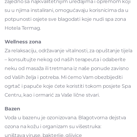
zajedno sa najkvalitetnijim uređajima i opremom koji
su u njima instalirani, omogućavaju korisnicima da u
potpunosti osjete sve blagodati koje nudi spa zona
Hotela Termag.
Wellness zona
Za relaksaciju, održavanje vitalnosti, za opuštanje tijela
– konsultujte nekog od naših terapeuta i odaberite
neku od masaža ili tretmana iz naše ponude zavisno
od Vaših želja i potreba. Mi ćemo Vam obezbijediti
ogrtač i papuče koje ćete koristiti tokom posjete Spa
Centru, kao i ormarić za Vaše lične stvari.
Bazen
Voda u bazenu je ozonizovana. Blagotvorna dejstva
ozona na kožu i organizam su višestruka:
uništava viruse, bakterije, gljivice