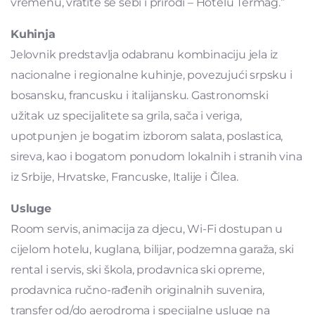
vremenu, vratite se sebi i prirodi – Hotelu Termag.”
Kuhinja
Jelovnik predstavlja odabranu kombinaciju jela iz
nacionalne i regionalne kuhinje, povezujući srpsku i
bosansku, francusku i italijansku. Gastronomski
užitak uz specijalitete sa grila, sača i veriga,
upotpunjen je bogatim izborom salata, poslastica,
sireva, kao i bogatom ponudom lokalnih i stranih vina
iz Srbije, Hrvatske, Francuske, Italije i Čilea.
Usluge
Room servis, animacija za djecu, Wi-Fi dostupan u
cijelom hotelu, kuglana, bilijar, podzemna garaža, ski
rental i servis, ski škola, prodavnica ski opreme,
prodavnica ručno-rađenih originalnih suvenira,
transfer od/do aerodroma i specijalne usluge na