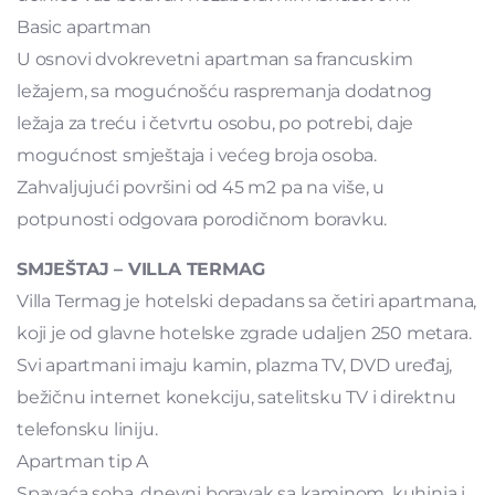
Basic apartman
U osnovi dvokrevetni apartman sa francuskim
ležajem, sa mogućnošću raspremanja dodatnog
ležaja za treću i četvrtu osobu, po potrebi, daje
mogućnost smještaja i većeg broja osoba.
Zahvaljujući površini od 45 m2 pa na više, u
potpunosti odgovara porodičnom boravku.
SMJEŠTAJ – VILLA TERMAG
Villa Termag je hotelski depadans sa četiri apartmana,
koji je od glavne hotelske zgrade udaljen 250 metara.
Svi apartmani imaju kamin, plazma TV, DVD uređaj,
bežičnu internet konekciju, satelitsku TV i direktnu
telefonsku liniju.
Apartman tip A
Spavaća soba, dnevni boravak sa kaminom, kuhinja i