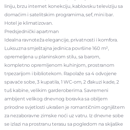
liniju, brzu internet konekciju, kablovsku televiziju sa
domaćim i satelitskim programima, sef, mini bar.
Hotel je klimatizovan.
Predsjednički apartman
Idealna ravnoteža elegancije, privatnosti i komfora.
Luksuzna smještajna jedinica površine 160 m²,
opremeljena u planinskom stilu, sa barom,
kompletno opremljenom kuhinjom, prostranom
trpezarijom i bibliotekom. Rapolaže sa 4 odvojene
spavaće sobe, 3 kupatila, 1 WC-om, 2 đakuzi kade, 2
tuš kabine, velikim garderoberima. Savremeni
ambijent velikog dnevnog boravka sa obiljem
prirodne svjetlosti ukrašen je romantičnim ognjištem
za nezaboravne zimske noći uz vatru. Iz dnevne sobe
se izlazi na prostranu terasu sa pogledom na skijaške