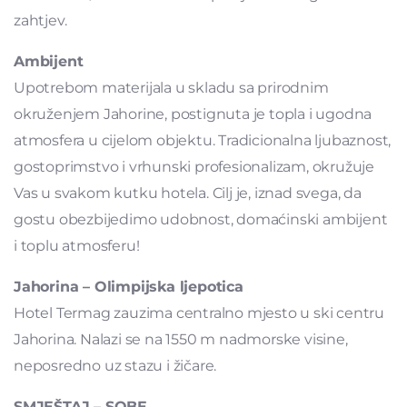
zahtjev.
Ambijent
Upotrebom materijala u skladu sa prirodnim
okruženjem Jahorine, postignuta je topla i ugodna
atmosfera u cijelom objektu. Tradicionalna ljubaznost,
gostoprimstvo i vrhunski profesionalizam, okružuje
Vas u svakom kutku hotela. Cilj je, iznad svega, da
gostu obezbijedimo udobnost, domaćinski ambijent
i toplu atmosferu!
Jahorina – Olimpijska ljepotica
Hotel Termag zauzima centralno mjesto u ski centru
Jahorina. Nalazi se na 1550 m nadmorske visine,
neposredno uz stazu i žičare.
SMJEŠTAJ – SOBE