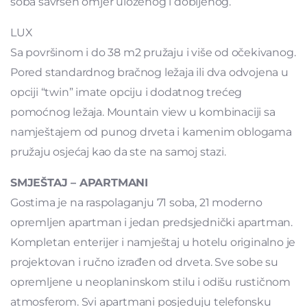
soba savršen omjer uloženog i dobijenog.
LUX
Sa površinom i do 38 m2 pružaju i više od očekivanog.
Pored standardnog bračnog ležaja ili dva odvojena u
opciji “twin” imate opciju i dodatnog trećeg
pomoćnog ležaja. Mountain view u kombinaciji sa
namještajem od punog drveta i kamenim oblogama
pružaju osjećaj kao da ste na samoj stazi.
SMJEŠTAJ – APARTMANI
Gostima je na raspolaganju 71 soba, 21 moderno
opremljen apartman i jedan predsjednički apartman.
Kompletan enterijer i namještaj u hotelu originalno je
projektovan i ručno izrađen od drveta. Sve sobe su
opremljene u neoplaninskom stilu i odišu rustičnom
atmosferom. Svi apartmani posjeduju telefonsku