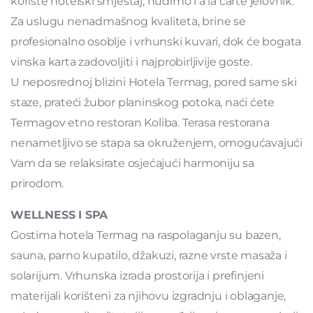
koriste hotelski smještaj, nudimo i a la carte jelovnik.
Za uslugu nenadmašnog kvaliteta, brine se
profesionalno osoblje i vrhunski kuvari, dok će bogata
vinska karta zadovoljiti i najprobirljivije goste.
U neposrednoj blizini Hotela Termag, pored same ski
staze, prateći žubor planinskog potoka, naći ćete
Termagov etno restoran Koliba. Terasa restorana
nenametljivo se stapa sa okruženjem, omogućavajući
Vam da se relaksirate osjećajući harmoniju sa
prirodom.
WELLNESS I SPA
Gostima hotela Termag na raspolaganju su bazen,
sauna, parno kupatilo, džakuzi, razne vrste masaža i
solarijum. Vrhunska izrada prostorija i prefinjeni
materijali korišteni za njihovu izgradnju i oblaganje,