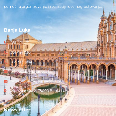
pomoći u organizovanju i realizaciji idealnog putovanja.
Banja Luka
051 491 031
051 491 030
065 565 439
office@agencijanova.ba
rezervacije@agencijanova.ba
Vidovdanska 2, 78000 Banja Luka
Newsletter