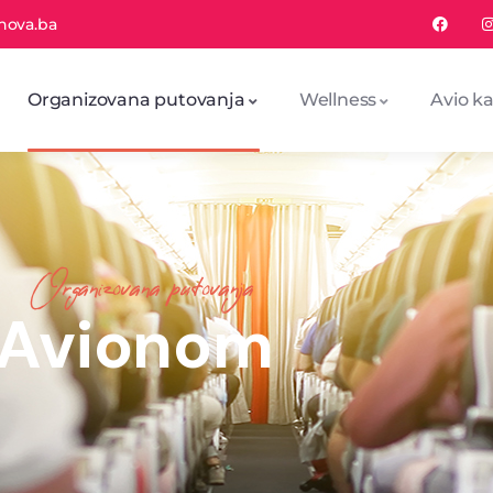
nova.ba
Organizovana putovanja
Wellness
Avio ka
Organizovana putovanja
Avionom