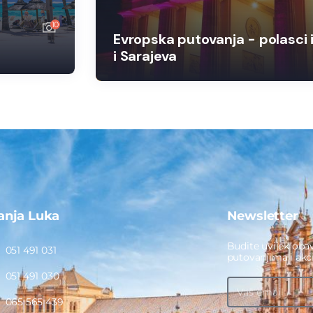
10
Evropska putovanja - polasci 
i Sarajeva
anja Luka
Newsletter
Budite uvijek obav
051 491 031
putovanjima i ak
051 491 030
065 565 439