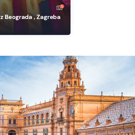
5
iz Beograda , Zagreba
ješteni o najnovijim
cijskim ponudama.