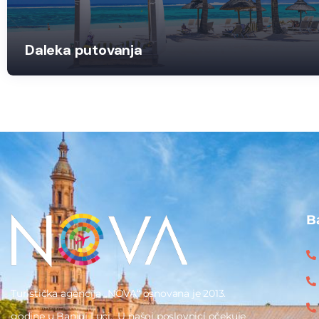
Daleka putovanja
B
Turistička agencija „NOVA“ osnovana je 2013.
godine u Banjoj Luci. U našoj poslovnici očekuje