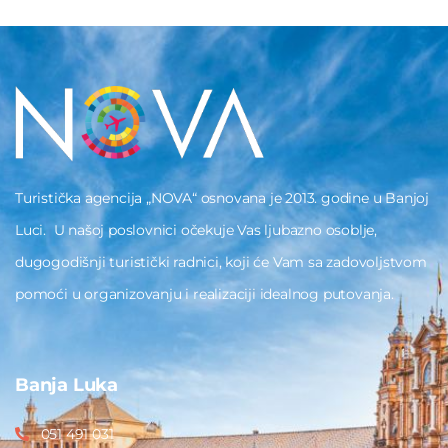
Turistička agencija „NOVA“ osnovana je 2013. godine u Banjoj
Luci. U našoj poslovnici očekuje Vas ljubazno osoblje,
dugogodišnji turistički radnici, koji će Vam sa zadovoljstvom
pomoći u organizovanju i realizaciji idealnog putovanja.
Banja Luka
051 491 031