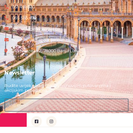
051 491 030
065 565 439
office@agencijanova.ba
rezervacije@agencijanova.ba
Vidovdanska 2, 78000 Banja Luka
Newsletter
Budite uvijek obavješteni o najnovijim putovanjima i
akcijskim ponudama.
PRIJAVITE SE