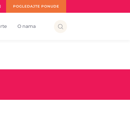
POGLEDAJTE PONUDE
rte
O nama