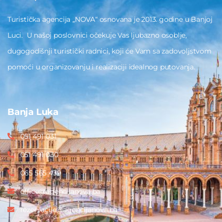
Turistička agencija „NOVA“ osnovana je 2013. godine u Banjoj
Luci. U našoj poslovnici očekuje Vas ljubazno osoblje,
dugogodišnji turistički radnici, koji će Vam sa zadovoljstvom
pomoći u organizovanju i realizaciji idealnog putovanja.
Banja Luka
051 491 031
051 491 030
065 565 439
office@agencijanova.ba
rezervacije@agencijanova.ba