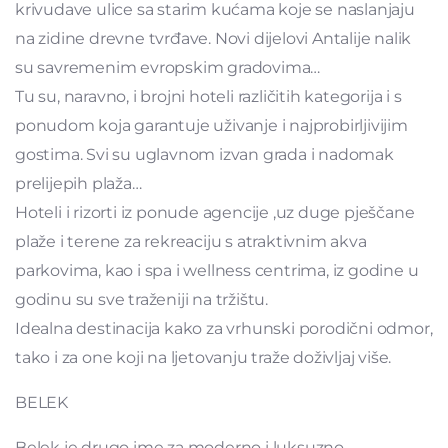
krivudave ulice sa starim kućama koje se naslanjaju
na zidine drevne tvrđave. Novi dijelovi Antalije nalik
su savremenim evropskim gradovima…
Tu su, naravno, i brojni hoteli različitih kategorija i s
ponudom koja garantuje uživanje i najprobirljivijim
gostima. Svi su uglavnom izvan grada i nadomak
prelijepih plaža…
Hoteli i rizorti iz ponude agencije ,uz duge pješčane
plaže i terene za rekreaciju s atraktivnim akva
parkovima, kao i spa i wellness centrima, iz godine u
godinu su sve traženiji na tržištu.
Idealna destinacija kako za vrhunski porodični odmor,
tako i za one koji na ljetovanju traže doživljaj više.
BELEK
Belek je drugo ime za moderno i luksuzno