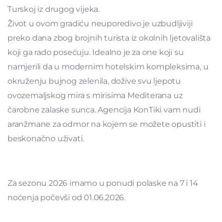
Turskoj iz drugog vijeka.
Život u ovom gradiću neuporedivo je uzbudljiviji
preko dana zbog brojnih turista iz okolnih ljetovališta
koji ga rado posećuju. Idealno je za one koji su
namjerili da u modernim hotelskim kompleksima, u
okruženju bujnog zelenila, dožive svu ljepotu
ovozemaljskog mira s mirisima Mediterana uz
čarobne zalaske sunca. Agencija KonTiki vam nudi
aranžmane za odmor na kojem se možete opustiti i
beskonačno uživati.
Za sezonu 2026 imamo u ponudi polaske na 7 i 14
noćenja počevši od 01.06.2026.