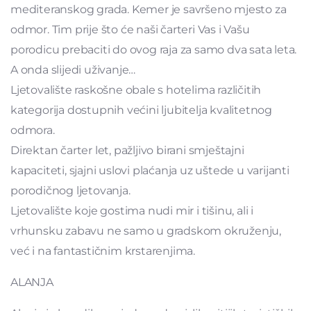
mediteranskog grada. Kemer je savršeno mjesto za
odmor. Tim prije što će naši čarteri Vas i Vašu
porodicu prebaciti do ovog raja za samo dva sata leta.
A onda slijedi uživanje…
Ljetovalište raskošne obale s hotelima različitih
kategorija dostupnih većini ljubitelja kvalitetnog
odmora.
Direktan čarter let, pažljivo birani smještajni
kapaciteti, sjajni uslovi plaćanja uz uštede u varijanti
porodičnog ljetovanja.
Ljetovalište koje gostima nudi mir i tišinu, ali i
vrhunsku zabavu ne samo u gradskom okruženju,
već i na fantastičnim krstarenjima.
ALANJA