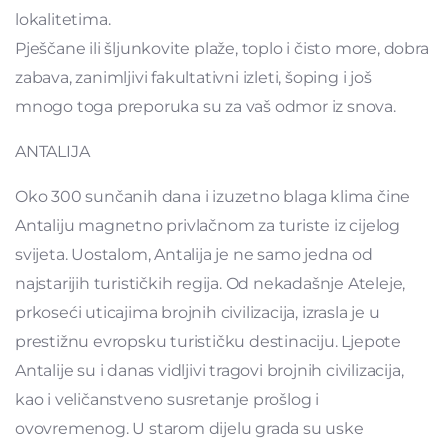
lokalitetima.
Pješčane ili šljunkovite plaže, toplo i čisto more, dobra
zabava, zanimljivi fakultativni izleti, šoping i još
mnogo toga preporuka su za vaš odmor iz snova.
ANTALIJA
Oko 300 sunčanih dana i izuzetno blaga klima čine
Antaliju magnetno privlačnom za turiste iz cijelog
svijeta. Uostalom, Antalija je ne samo jedna od
najstarijih turističkih regija. Od nekadašnje Ateleje,
prkoseći uticajima brojnih civilizacija, izrasla je u
prestižnu evropsku turističku destinaciju. Ljepote
Antalije su i danas vidljivi tragovi brojnih civilizacija,
kao i veličanstveno susretanje prošlog i
ovovremenog. U starom dijelu grada su uske