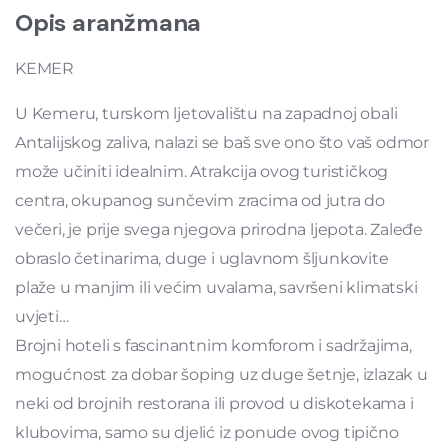
Opis aranžmana
KEMER
U Kemeru, turskom ljetovalištu na zapadnoj obali
Antalijskog zaliva, nalazi se baš sve ono što vaš odmor
može učiniti idealnim. Atrakcija ovog turističkog
centra, okupanog sunčevim zracima od jutra do
večeri, je prije svega njegova prirodna ljepota. Zaleđe
obraslo četinarima, duge i uglavnom šljunkovite
plaže u manjim ili većim uvalama, savršeni klimatski
uvjeti…
Brojni hoteli s fascinantnim komforom i sadržajima,
mogućnost za dobar šoping uz duge šetnje, izlazak u
neki od brojnih restorana ili provod u diskotekama i
klubovima, samo su djelić iz ponude ovog tipično