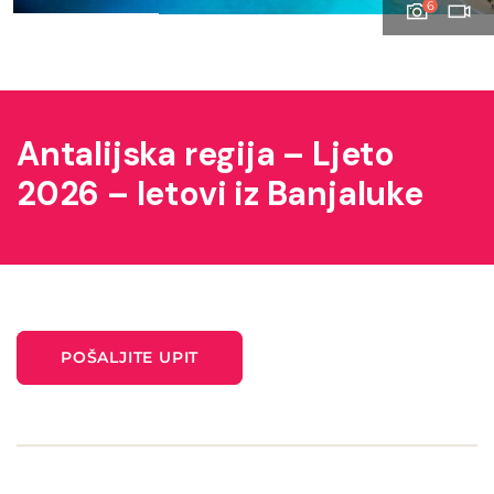
6
Antalijska regija – Ljeto
2026 – letovi iz Banjaluke
POŠALJITE UPIT