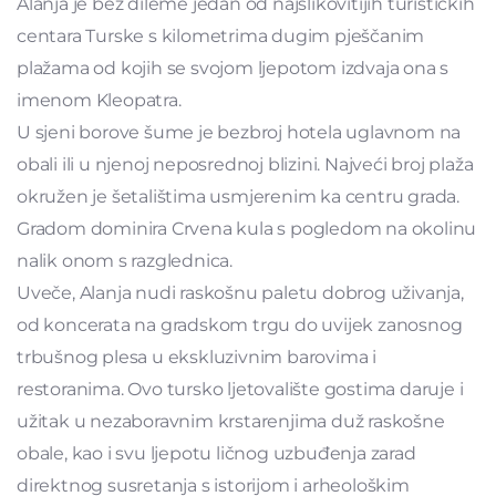
Alanja je bez dileme jedan od najslikovitijih turističkih
centara Turske s kilometrima dugim pješčanim
plažama od kojih se svojom ljepotom izdvaja ona s
imenom Kleopatra.
U sjeni borove šume je bezbroj hotela uglavnom na
obali ili u njenoj neposrednoj blizini. Najveći broj plaža
okružen je šetalištima usmjerenim ka centru grada.
Gradom dominira Crvena kula s pogledom na okolinu
nalik onom s razglednica.
Uveče, Alanja nudi raskošnu paletu dobrog uživanja,
od koncerata na gradskom trgu do uvijek zanosnog
trbušnog plesa u ekskluzivnim barovima i
restoranima. Ovo tursko ljetovalište gostima daruje i
užitak u nezaboravnim krstarenjima duž raskošne
obale, kao i svu ljepotu ličnog uzbuđenja zarad
direktnog susretanja s istorijom i arheološkim