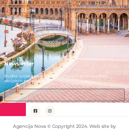
065 565 439
office@agencijanova.ba
rezervacije@agencijanova.ba
Vidovdanska 2, 78000 Banja Luka
Newsletter
Budite uvijek obavješteni o najnovijim putovanjima i
akcijskim ponudama.
PRIJAVITE SE
Agencija Nova © Copyright 2024. Web site by