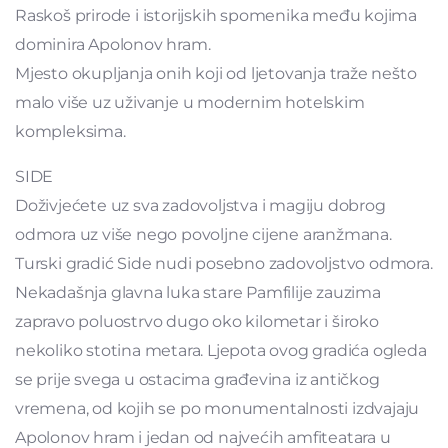
Raskoš prirode i istorijskih spomenika među kojima
dominira Apolonov hram.
Mjesto okupljanja onih koji od ljetovanja traže nešto
malo više uz uživanje u modernim hotelskim
kompleksima.
SIDE
Doživjećete uz sva zadovoljstva i magiju dobrog
odmora uz više nego povoljne cijene aranžmana.
Turski gradić Side nudi posebno zadovoljstvo odmora.
Nekadašnja glavna luka stare Pamfilije zauzima
zapravo poluostrvo dugo oko kilometar i široko
nekoliko stotina metara. Ljepota ovog gradića ogleda
se prije svega u ostacima građevina iz antičkog
vremena, od kojih se po monumentalnosti izdvajaju
Apolonov hram i jedan od najvećih amfiteatara u