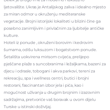
ljetovalište. Ukras je Antalijskog zaliva i idealno mjesto
za miran odmor u okruženju mediteranske
vegetacije. Brojni istorijski lokaliteti u blizini čine ga
posebno zanimljivim i privlačnim za ljubitelje antičke
kulture.
Hoteli iz ponude , okruženi borovim i kedrovim
šumama, odišu luksuzom i bogatstvom ponude.
Šetališta uokvirena mirisom cvijeća, prelijepo
pješčane plaže s suncobranima i ležaljkama, bazeni za
djecu i odrasle, tobogani i akva parkovi, tereni za
rekreaciju, spa i wellness centri, butici i brojni
restorani, fascinantan izbor jela i pića, kao i
mogućnost uživanja u drugim brojnim i izazovnim
sadržajima, pretvoriće vaš boravak u ovom dijelu
Turske u istinski doživljaj.