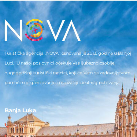
Turistička agencija „NOVA“ osnovana je 2013. godine u Banjoj
Luci. U našoj poslovnici očekuje Vas ljubazno osoblje,
dugogodišnji turistički radnici, koji će Vam sa zadovoljstvom
pomoći u organizovanju i realizaciji idealnog putovanja.
Banja Luka
051 491 031
051 491 030