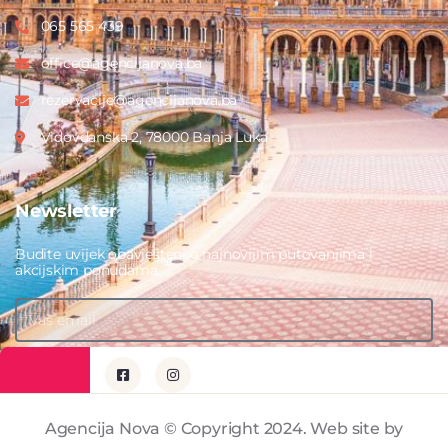
065 565 439
office@agencijanova.ba
rezervacije@agencijanova.ba
Vidovdanska 2, 78000 Banja Luka
Newsletter
Budite uvijek obavješteni o najnovijim putovanjima i
akcijskim ponudama.
PRIJAVITE SE
Agencija Nova © Copyright 2024. Web site by