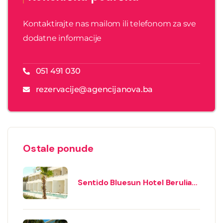
Kontaktirajte nas mailom ili telefonom za sve
dodatne informacije
051 491 030
rezervacije@agencijanova.ba
Ostale ponude
Sentido Bluesun Hotel Berulia
5* – Brela