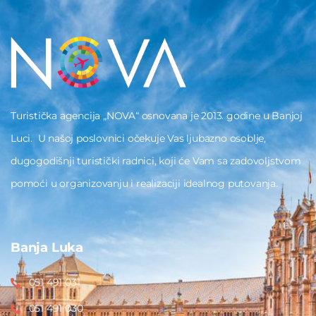
Turistička agencija „NOVA“ osnovana je 2013. godine u Banjoj
Luci. U našoj poslovnici očekuje Vas ljubazno osoblje,
dugogodišnji turistički radnici, koji će Vam sa zadovoljstvom
pomoći u organizovanju i realizaciji idealnog putovanja.
Banja Luka
051 491 031
051 491 030