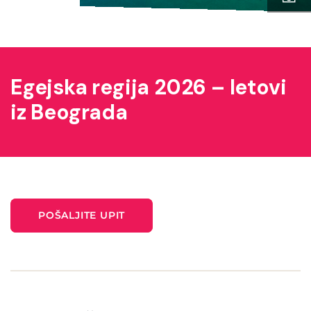
Egejska regija 2026 – letovi
iz Beograda
POŠALJITE UPIT