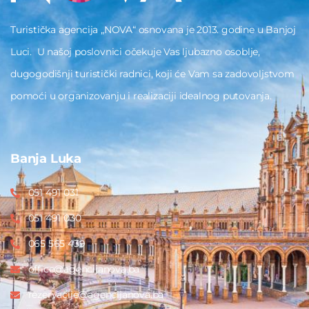
Turistička agencija „NOVA“ osnovana je 2013. godine u Banjoj
Luci. U našoj poslovnici očekuje Vas ljubazno osoblje,
dugogodišnji turistički radnici, koji će Vam sa zadovoljstvom
pomoći u organizovanju i realizaciji idealnog putovanja.
Banja Luka
051 491 031
051 491 030
065 565 439
office@agencijanova.ba
rezervacije@agencijanova.ba