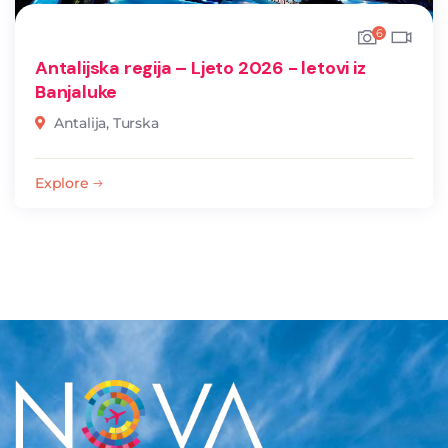
6
Antalijska regija – Ljeto 2026 - letovi iz
Banjaluke
Antalija, Turska
Explore