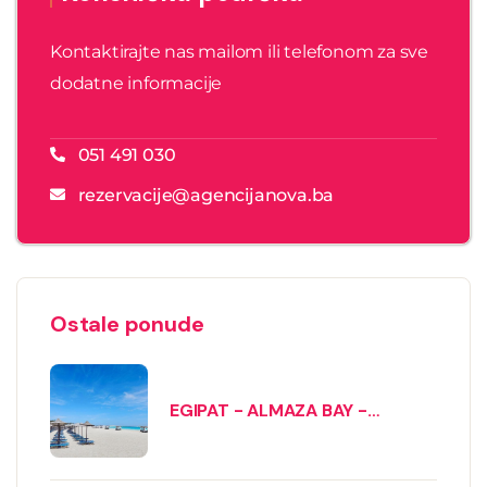
Kontaktirajte nas mailom ili telefonom za sve
dodatne informacije
051 491 030
rezervacije@agencijanova.ba
Ostale ponude
EGIPAT - ALMAZA BAY -
avionom iz Beograda