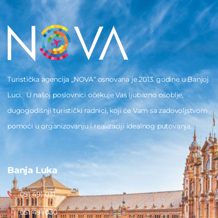
Turistička agencija „NOVA“ osnovana je 2013. godine u Banjoj
Luci. U našoj poslovnici očekuje Vas ljubazno osoblje,
dugogodišnji turistički radnici, koji će Vam sa zadovoljstvom
pomoći u organizovanju i realizaciji idealnog putovanja.
Banja Luka
051 491 031
051 491 030