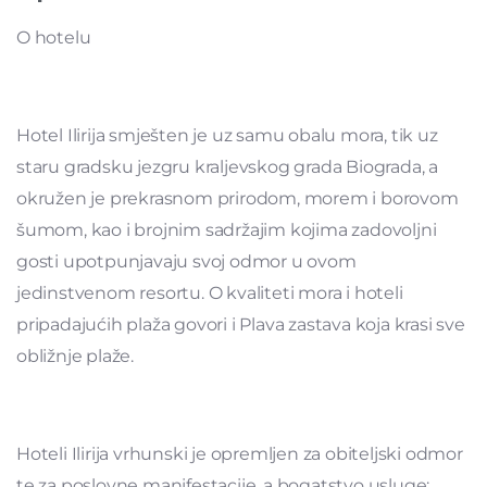
O hotelu
Hotel Ilirija smješten je uz samu obalu mora, tik uz
staru gradsku jezgru kraljevskog grada Biograda, a
okružen je prekrasnom prirodom, morem i borovom
šumom, kao i brojnim sadržajim kojima zadovoljni
gosti upotpunjavaju svoj odmor u ovom
jedinstvenom resortu. O kvaliteti mora i hoteli
pripadajućih plaža govori i Plava zastava koja krasi sve
obližnje plaže.
Hoteli Ilirija vrhunski je opremljen za obiteljski odmor
te za poslovne manifestacije, a bogatstvo usluge: