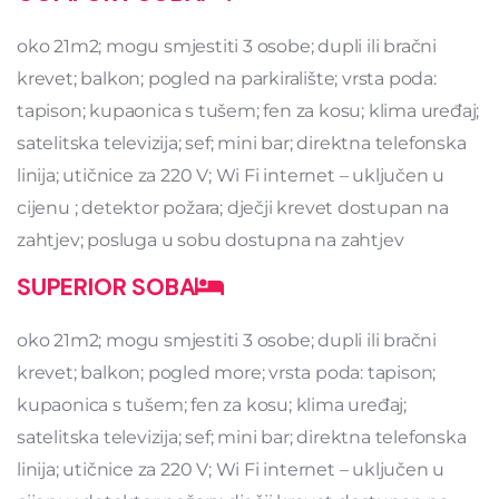
oko 21m2; mogu smjestiti 3 osobe; dupli ili bračni
krevet; balkon; pogled na parkiralište; vrsta poda:
tapison; kupaonica s tušem; fen za kosu; klima uređaj;
satelitska televizija; sef; mini bar; direktna telefonska
linija; utičnice za 220 V; Wi Fi internet – uključen u
cijenu ; detektor požara; dječji krevet dostupan na
zahtjev; posluga u sobu dostupna na zahtjev
SUPERIOR SOBA
oko 21m2; mogu smjestiti 3 osobe; dupli ili bračni
krevet; balkon; pogled more; vrsta poda: tapison;
kupaonica s tušem; fen za kosu; klima uređaj;
satelitska televizija; sef; mini bar; direktna telefonska
linija; utičnice za 220 V; Wi Fi internet – uključen u