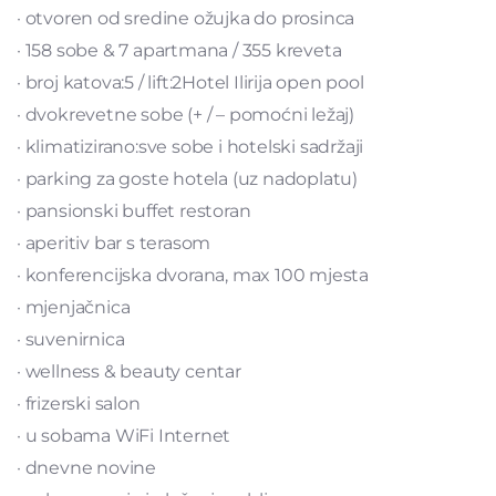
· otvoren od sredine ožujka do prosinca
· 158 sobe & 7 apartmana / 355 kreveta
· broj katova:5 / lift:2Hotel Ilirija open pool
· dvokrevetne sobe (+ / – pomoćni ležaj)
· klimatizirano:sve sobe i hotelski sadržaji
· parking za goste hotela (uz nadoplatu)
· pansionski buffet restoran
· aperitiv bar s terasom
· konferencijska dvorana, max 100 mjesta
· mjenjačnica
· suvenirnica
· wellness & beauty centar
· frizerski salon
· u sobama WiFi Internet
· dnevne novine