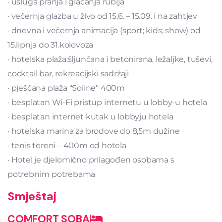
· usluga pranja i glačanja rublja
· večernja glazba u živo od 15.6. – 15.09. i na zahtjev
· dnevna i večernja animacija (sport; kids; show) od
15.lipnja do 31.kolovoza
· hotelska plaža:šljunčana i betonirana, ležaljke, tuševi,
cocktail bar, rekreacijski sadržaji
· pješčana plaža “Soline” 400m
· besplatan Wi-Fi pristup internetu u lobby-u hotela
· besplatan internet kutak u lobbyju hotela
· hotelska marina za brodove do 8,5m dužine
· tenis tereni – 400m od hotela
· Hotel je djelomično prilagođen osobama s
potrebnim potrebama
Smještaj
COMFORT SOBA