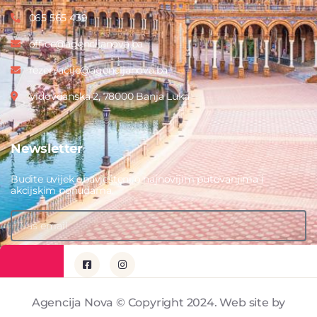
065 565 439
office@agencijanova.ba
rezervacije@agencijanova.ba
Vidovdanska 2, 78000 Banja Luka
Newsletter
Budite uvijek obavješteni o najnovijim putovanjima i
akcijskim ponudama.
PRIJAVITE SE
Agencija Nova © Copyright 2024. Web site by