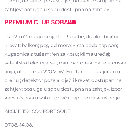
cijenu ; detektor požara; dječji krevet dostupan na
zahtjev; posluga u sobu dostupna na zahtjev
PREMIUM CLUB SOBA
oko 21m2; mogu smjestiti 3 osobe; dupli ili bračni
krevet; balkon; pogled more; vrsta poda: tapison;
kupaonica s tušem; fen za kosu; klima uređaj;
satelitska televizija; sef; mini bar; direktna telefonska
linija; utičnice za 220 V; Wi Fi internet – uključen u
cijenu ; detektor požara; dječji krevet dostupan na
zahtjev; posluga u sobu dostupna na zahtjev, izbor
kave i čajeva u sob i ogrtač i papuče na korištenje
AKCIJE 15% COMFORT SOBE
07.08.-14.08.