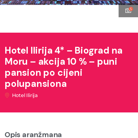
5
Hotel Ilirija 4* – Biograd na
Moru – akcija 10 % – puni
pansion po cijeni
polupansiona
Hotel Ilirija
Opis aranžmana