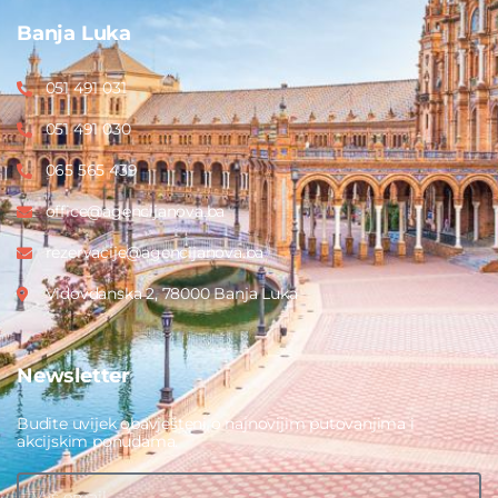
Banja Luka
051 491 031
051 491 030
065 565 439
office@agencijanova.ba
rezervacije@agencijanova.ba
Vidovdanska 2, 78000 Banja Luka
Newsletter
Budite uvijek obavješteni o najnovijim putovanjima i
akcijskim ponudama.