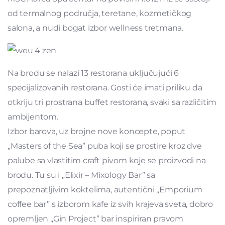
od termalnog područja, teretane, kozmetičkog
salona, a nudi bogat izbor wellness tretmana.
Na brodu se nalazi 13 restorana uključujući 6
specijalizovanih restorana. Gosti će imati priliku da
otkriju tri prostrana buffet restorana, svaki sa različitim
ambijentom.
Izbor barova, uz brojne nove koncepte, poput
„Masters of the Sea” puba koji se prostire kroz dve
palube sa vlastitim craft pivom koje se proizvodi na
brodu. Tu su i „Elixir – Mixology Bar” sa
prepoznatljivim koktelima, autentični „Emporium
coffee bar” s izborom kafe iz svih krajeva sveta, dobro
opremljen „Gin Project” bar inspiriran pravom