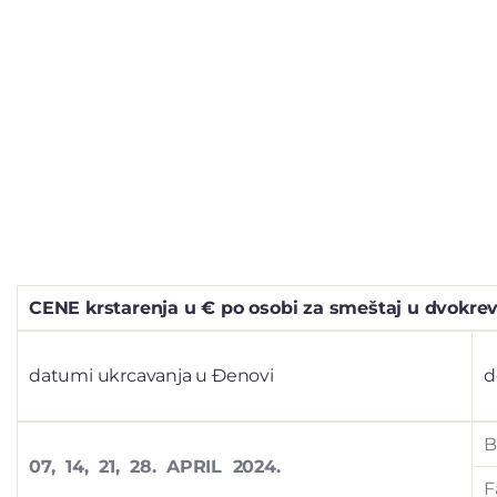
CENE
krstarenja u € po osobi za smeštaj u dvokr
datumi ukrcavanja u Đenovi
d
B
07, 14, 21, 28. APRIL 2024.
F