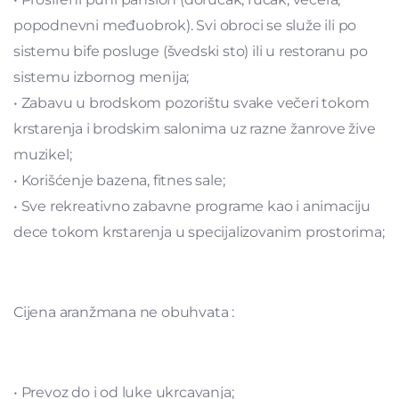
popodnevni međuobrok). Svi obroci se služe ili po
sistemu bife posluge (švedski sto) ili u restoranu po
sistemu izbornog menija;
• Zabavu u brodskom pozorištu svake večeri tokom
krstarenja i brodskim salonima uz razne žanrove žive
muzikel;
• Korišćenje bazena, fitnes sale;
• Sve rekreativno zabavne programe kao i animaciju
dece tokom krstarenja u specijalizovanim prostorima;
Cijena aranžmana ne obuhvata :
• Prevoz do i od luke ukrcavanja;