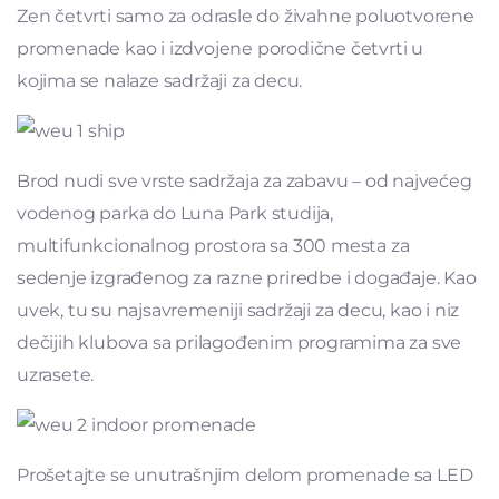
Zen četvrti samo za odrasle do živahne poluotvorene
promenade kao i izdvojene porodične četvrti u
kojima se nalaze sadržaji za decu.
Brod nudi sve vrste sadržaja za zabavu – od najvećeg
vodenog parka do Luna Park studija,
multifunkcionalnog prostora sa 300 mesta za
sedenje izgrađenog za razne priredbe i događaje. Kao
uvek, tu su najsavremeniji sadržaji za decu, kao i niz
dečijih klubova sa prilagođenim programima za sve
uzrasete.
Prošetajte se unutrašnjim delom promenade sa LED