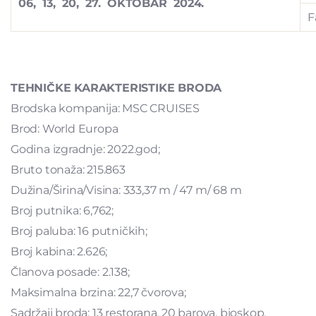
06, 13, 20, 27. OKTOBAR 2024.
F
TEHNIČKE KARAKTERISTIKE BRODA
Brodska kompanija: MSC CRUISES
Brod: World Europa
Godina izgradnje: 2022.god;
Bruto tonaža: 215.863
Dužina/Širina/Visina: 333,37 m / 47 m/ 68 m
Broj putnika: 6,762;
Broj paluba: 16 putničkih;
Broj kabina: 2.626;
Članova posade: 2.138;
Maksimalna brzina: 22,7 čvorova;
Sadržaji broda: 13 restorana, 20 barova, bioskop,