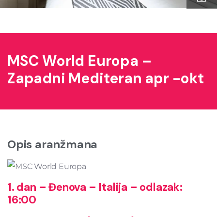
MSC World Europa –
Zapadni Mediteran apr -okt
Opis aranžmana
1. dan – Đenova – Italija – odlazak:
16:00