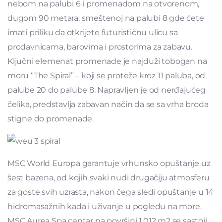
nebom na palubi 6 i promenadom na otvorenom,
dugom 90 metara, smeštenoj na palubi 8 gde ćete
imati priliku da otkrijete futurističnu ulicu sa
prodavnicama, barovima i prostorima za zabavu.
Ključni elemenat promenade je najduži tobogan na
moru “The Spiral” – koji se proteže kroz 11 paluba, od
palube 20 do palube 8. Napravljen je od nerđajućeg
čelika, predstavlja zabavan način da se sa vrha broda
stigne do promenade.
MSC World Europa garantuje vrhunsko opuštanje uz
šest bazena, od kojih svaki nudi drugačiju atmosferu
za goste svih uzrasta, nakon čega sledi opuštanje u 14
hidromasažnih kada i uživanje u pogledu na more.
MSC Aurea Spa centar na površini 1.012 m2 se sastoji