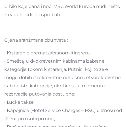
U bilo koje dana i noći MSC World Europa nudi nešto
za videti, raditi ili isprobati.
Cijena aranžmana obuhvata :
• Krstarenje prema izabranom itinereru;
• Smeštaj u dvokrevetnim kabinama izabrane
kategorije tokom krstarenja. Putnici koji to žele
mogu dobiti i trokrevetne odnosno četvorokrevetne
kabine iste kategorije, ukoliko su u momentu
rezervacije putovanja dostupne;
• Lučke takse;
• Napojnice (Hotel Service Charges – HSC) u iznosu od
12 eur po osobi po noći;
• Prošireni puni pansion (doručak, ručak, večera,