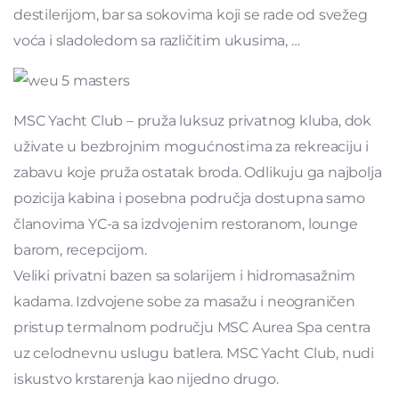
destilerijom, bar sa sokovima koji se rade od svežeg
voća i sladoledom sa različitim ukusima, …
MSC Yacht Club – pruža luksuz privatnog kluba, dok
uživate u bezbrojnim mogućnostima za rekreaciju i
zabavu koje pruža ostatak broda. Odlikuju ga najbolja
pozicija kabina i posebna područja dostupna samo
članovima YC-a sa izdvojenim restoranom, lounge
barom, recepcijom.
Veliki privatni bazen sa solarijem i hidromasažnim
kadama. Izdvojene sobe za masažu i neograničen
pristup termalnom području MSC Aurea Spa centra
uz celodnevnu uslugu batlera. MSC Yacht Club, nudi
iskustvo krstarenja kao nijedno drugo.