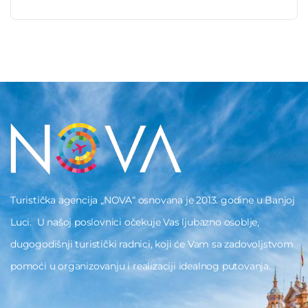
Turistička agencija „NOVA“ osnovana je 2013. godine u Banjoj
Luci. U našoj poslovnici očekuje Vas ljubazno osoblje,
dugogodišnji turistički radnici, koji će Vam sa zadovoljstvom
pomoći u organizovanju i realizaciji idealnog putovanja.