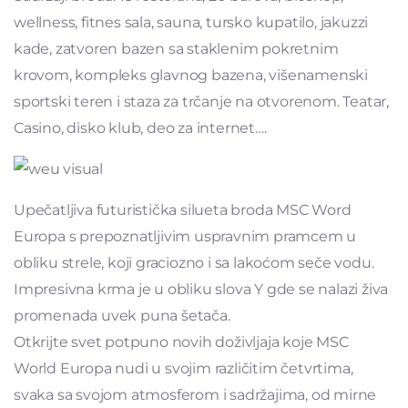
wellness, fitnes sala, sauna, tursko kupatilo, jakuzzi
kade, zatvoren bazen sa staklenim pokretnim
krovom, kompleks glavnog bazena, višenamenski
sportski teren i staza za trčanje na otvorenom. Teatar,
Casino, disko klub, deo za internet….
Upečatljiva futuristička silueta broda MSC Word
Europa s prepoznatljivim uspravnim pramcem u
obliku strele, koji graciozno i sa lakoćom seče vodu.
Impresivna krma je u obliku slova Y gde se nalazi živa
promenada uvek puna šetača.
Otkrijte svet potpuno novih doživljaja koje MSC
World Europa nudi u svojim različitim četvrtima,
svaka sa svojom atmosferom i sadržajima, od mirne