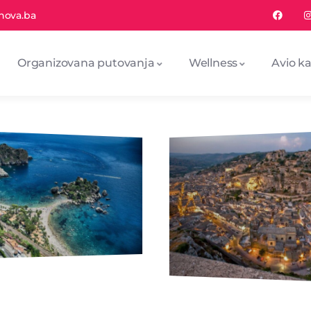
nova.ba
Organizovana putovanja
Wellness
Avio ka