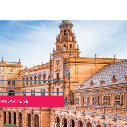
ješteni o najnovijim
cijskim ponudama.
PRIJAVITE SE