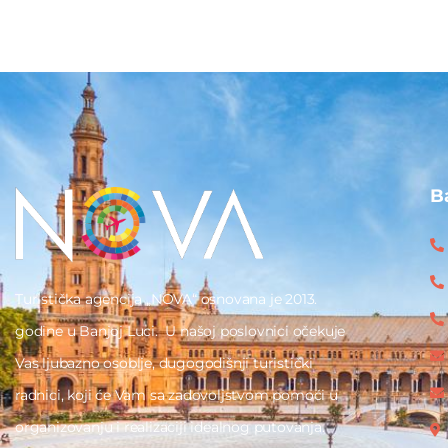
B
Turistička agencija „NOVA“ osnovana je 2013.
godine u Banjoj Luci. U našoj poslovnici očekuje
Vas ljubazno osoblje, dugogodišnji turistički
radnici, koji će Vam sa zadovoljstvom pomoći u
organizovanju i realizaciji idealnog putovanja.