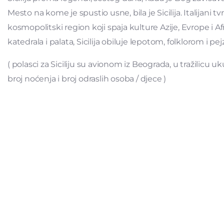
Mesto na kome je spustio usne, bila je Sicilija. Italijani tv
kosmopolitski region koji spaja kulture Azije, Evrope i 
katedrala i palata, Sicilija obiluje lepotom, folklorom i pe
( polasci za Siciliju su avionom iz Beograda, u tražilicu uk
broj noćenja i broj odraslih osoba / djece )