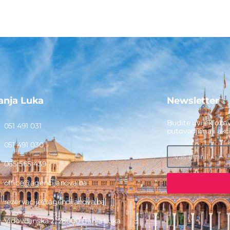
anja Luka
Newsletter
Budite uvijek obav
051 491 031
putovanjima i ak
051 491 030
065 565 439
office@agencijanova.ba
rezervacije@agencijanova.ba
Vidovdanska 2, 78000 Banja Luka