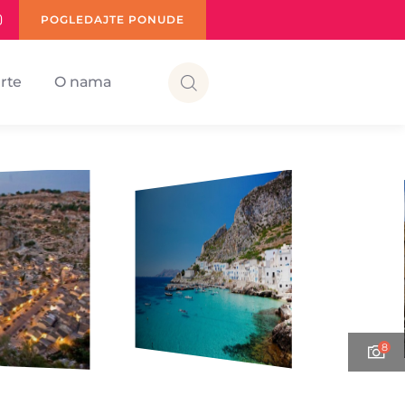
POGLEDAJTE PONUDE
rte
O nama
8