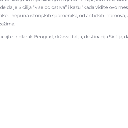
rde da je Sicilija “više od ostrva” i kažu “kada vidite ovo mest
Afrike. Prepuna istorijskih spomenika, od antičkih hramova
jzažima.
ucajte : odlazak Beograd, država Italija, destinacija Sicilija