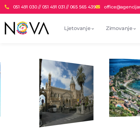
051 491 030 // 051 491 031 // 065 565 439
office@agencija
Ljetovanje
Zimovanje