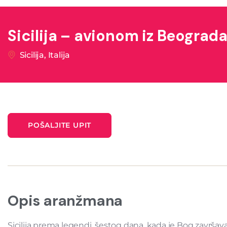
Sicilija – avionom iz Beograd
Sicilija, Italija
POŠALJITE UPIT
Opis aranžmana
Sicilija prema legendi, šestog dana, kada je Bog završavao