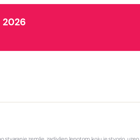
a 2026
 stvaranje zemlje, zadivljen lepotom koju je stvorio, uzeo j