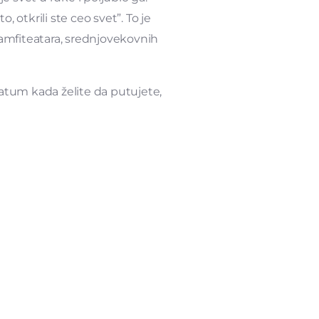
o, otkrili ste ceo svet”. To je
, amfiteatara, srednjovekovnih
, datum kada želite da putujete,