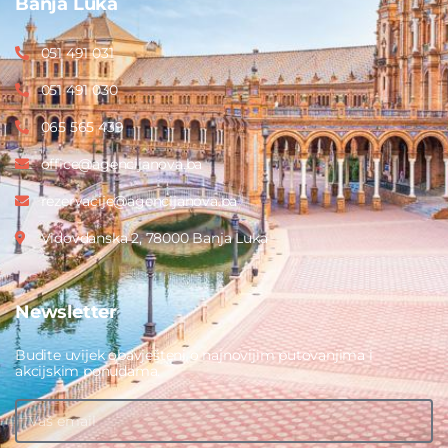
Banja Luka
051 491 031
051 491 030
065 565 439
office@agencijanova.ba
rezervacije@agencijanova.ba
Vidovdanska 2, 78000 Banja Luka
Newsletter
Budite uvijek obavješteni o najnovijim putovanjima i
akcijskim ponudama.