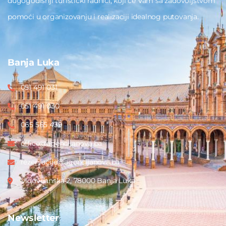
dugogodišnji turistički radnici, koji će Vam sa zadovoljstvom
pomoći u organizovanju i realizaciji idealnog putovanja.
Banja Luka
051 491 031
051 491 030
065 565 439
office@agencijanova.ba
rezervacije@agencijanova.ba
Vidovdanska 2, 78000 Banja Luka
Newsletter