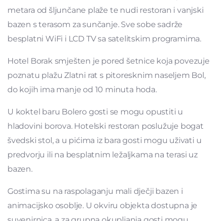
metara od šljunčane plaže te nudi restoran i vanjski
bazen s terasom za sunčanje. Sve sobe sadrže
besplatni WiFi i LCD TV sa satelitskim programima.
Hotel Borak smješten je pored šetnice koja povezuje
poznatu plažu Zlatni rat s pitoresknim naseljem Bol,
do kojih ima manje od 10 minuta hoda.
U koktel baru Bolero gosti se mogu opustiti u
hladovini borova. Hotelski restoran poslužuje bogat
švedski stol, a u pićima iz bara gosti mogu uživati ​​u
predvorju ili na besplatnim ležaljkama na terasi uz
bazen.
Gostima su na raspolaganju mali dječji bazen i
animacijsko osoblje. U okviru objekta dostupna je
suvenirnica, a za grupna okupljanja gosti mogu