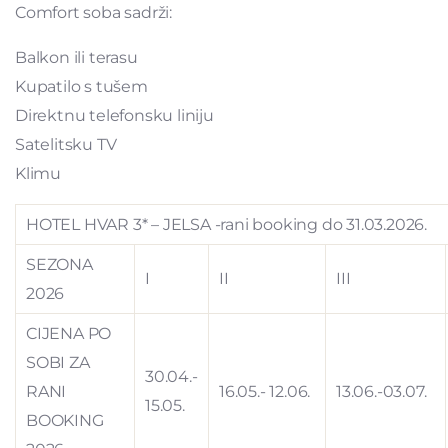
Comfort soba sadrži:
Balkon ili terasu
Kupatilo s tušem
Direktnu telefonsku liniju
Satelitsku TV
Klimu
HOTEL HVAR 3* – JELSA -rani booking do 31.03.2026.
SEZONA
I
II
III
2026
CIJENA PO
SOBI ZA
30.04.-
RANI
16.05.- 12.06.
13.06.-03.07.
15.05.
BOOKING