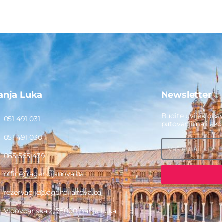
anja Luka
Newsletter
Budite uvijek obav
051 491 031
putovanjima i ak
051 491 030
065 565 439
office@agencijanova.ba
rezervacije@agencijanova.ba
Vidovdanska 2, 78000 Banja Luka