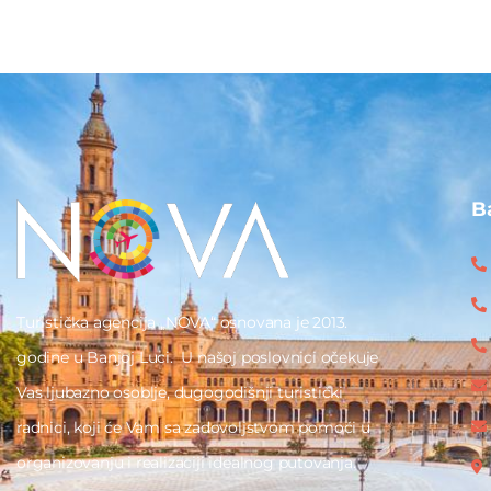
B
Turistička agencija „NOVA“ osnovana je 2013.
godine u Banjoj Luci. U našoj poslovnici očekuje
Vas ljubazno osoblje, dugogodišnji turistički
radnici, koji će Vam sa zadovoljstvom pomoći u
organizovanju i realizaciji idealnog putovanja.