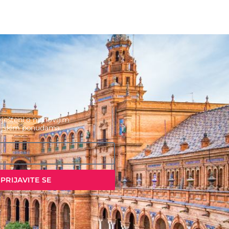
ješteni o najnovijim
cijskim ponudama.
PRIJAVITE SE