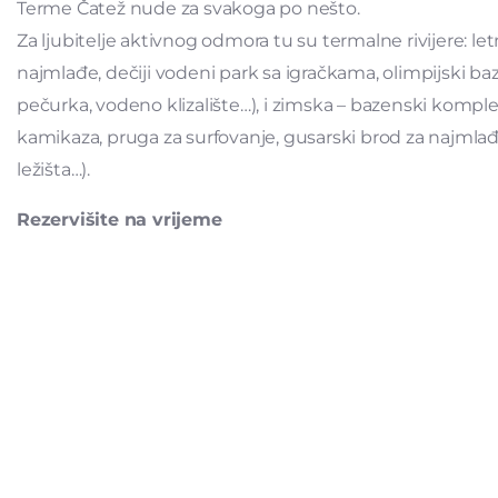
Terme Čatež nude za svakoga po nešto.
Za ljubitelje aktivnog odmora tu su termalne rivijere: l
najmlađe, dečiji vodeni park sa igračkama, olimpijski b
pečurka, vodeno klizalište…), i zimska – bazenski komp
kamikaza, pruga za surfovanje, gusarski brod za najmlađe
ležišta…).
Rezervišite na vrijeme