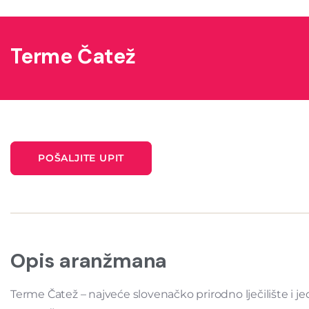
Terme Čatež
POŠALJITE UPIT
Opis aranžmana
Terme Čatež – najveće slovenačko prirodno lječilište i j