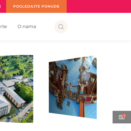
POGLEDAJTE PONUDE
rte
O nama
9