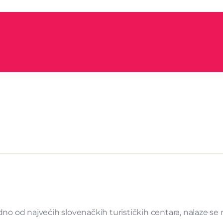
edno od najvećih slovenačkih turističkih centara, nalaze s