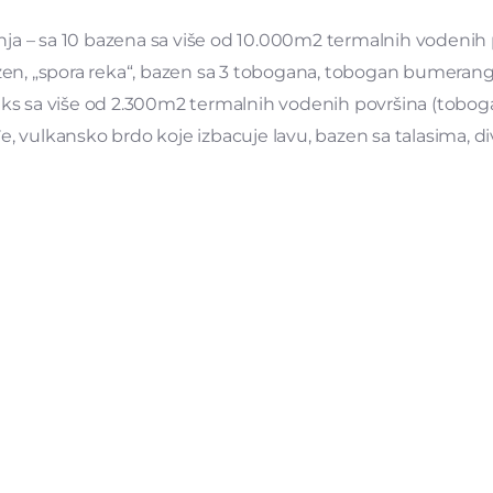
etnja – sa 10 bazena sa više od 10.000m2 termalnih vodenih
azen, „spora reka“, bazen sa 3 tobogana, tobogan bumerang
leks sa više od 2.300m2 termalnih vodenih površina (tobo
, vulkansko brdo koje izbacuje lavu, bazen sa talasima, di