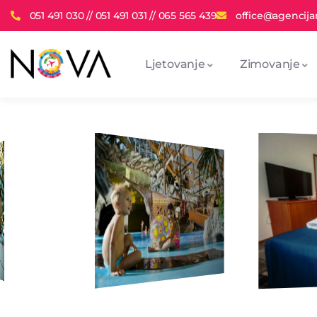
051 491 030 // 051 491 031 // 065 565 439
office@agencija
Ljetovanje
Zimovanje