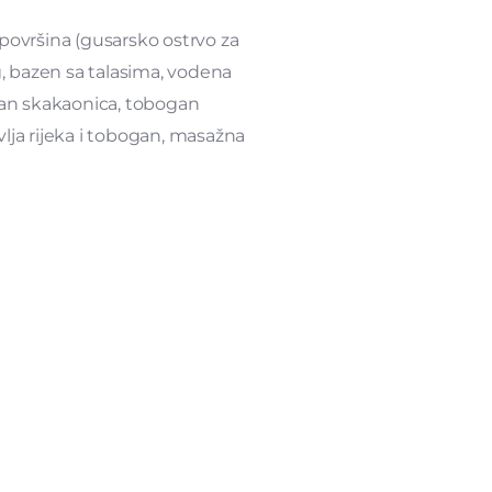
 površina (gusarsko ostrvo za
, bazen sa talasima, vodena
gan skakaonica, tobogan
vlja rijeka i tobogan, masažna