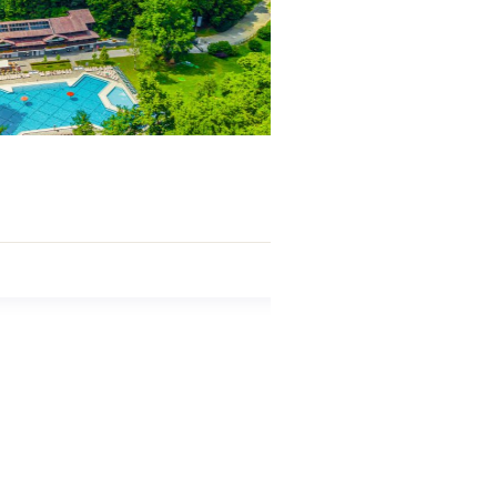
5
Terme Laško
Explore