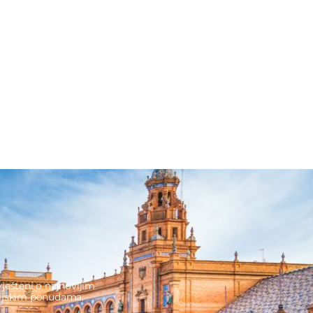
ješteni o najnovijim
cijskim ponudama.