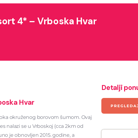
ort 4* – Vrboska Hvar
Detalji po
boska Hvar
PREGLEDA
oluotoka okruženog borovom šumom. Ovaj
ses nalazi se u Vrboskoj (cca 2km od
uno je obnovljen 2015. godine, a