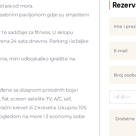
Rezerv
etara od mora.
posebnim paviljonom gdje su smješteni
te sadržaje za fitness. U sklopu
rena 24 sata dnevno. Parking i ležaljke
ena, mini odbojkaško igralište na
ene sa dizajnom prirodnih boja i
flat screen satelite TV, A/C, sef,
bračni krevet ili 2 kreveta. Ukupno 105
a pogledom na more i 3 economy sobe