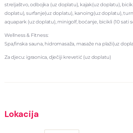
streljaštvo, odbojka (uz doplatu), kajak(uz doplatu), bici
doplatu), surfanje(uz doplatu), kanoing(uz doplatu), tur
aquapark (uz doplatu), minigolf, boćanje, bicikli (10 sat
Wellness & Fitness:
Spa,finska sauna, hidromasaža, masaže na plaži(uz dopla
Za djecu: igraonica, dječiji krevetić (uz doplatu)
Lokacija