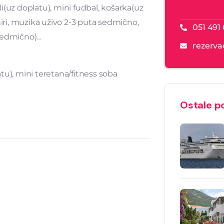
kli(uz doplatu), mini fudbal, košarka(uz
niri, muzika uživo 2-3 puta sedmično,
051 491
i sedmično)…
rezerva
tu), mini teretana/fitness soba
Ostale p