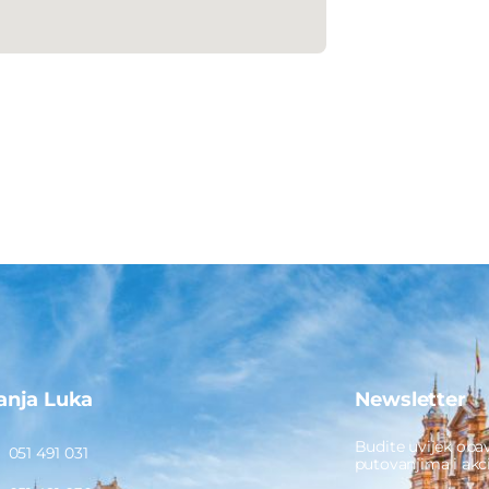
anja Luka
Newsletter
Budite uvijek obav
051 491 031
putovanjima i ak