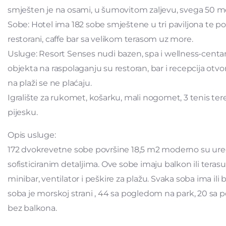
smješten je na osami, u šumovitom zaljevu, svega 50 m
Sobe: Hotel ima 182 sobe smještene u tri paviljona te 
restorani, caffe bar sa velikom terasom uz more.
Usluge: Resort Senses nudi bazen, spa i wellness-centar 
objekta na raspolaganju su restoran, bar i recepcija otvo
na plaži se ne plaćaju.
Igralište za rukomet, košarku, mali nogomet, 3 tenis ter
pijesku.
Opis usluge:
172 dvokrevetne sobe površine 18,5 m2 moderno su uređ
sofisticiranim detaljima. Ove sobe imaju balkon ili terasu, 
minibar, ventilator i peškire za plažu. Svaka soba ima ili 
soba je morskoj strani , 44 sa pogledom na park, 20 s
bez balkona.