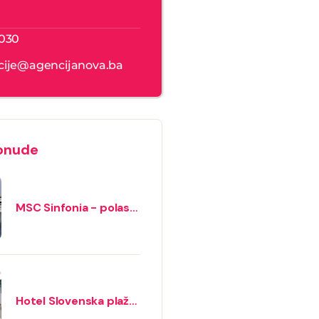
 030
cije@agencijanova.ba
onude
MSC Sinfonia - polasci
apr - okt iz Splita
Hotel Slovenska plaža
4* – Budva