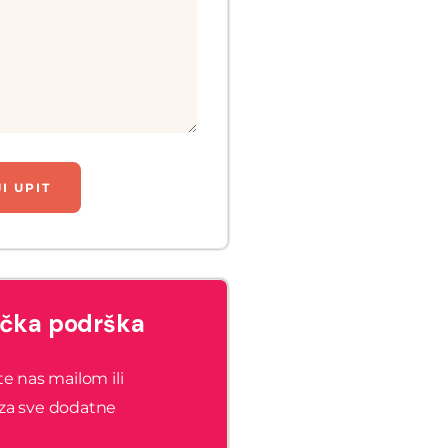
ička podrška
te nas mailom ili
za sve dodatne