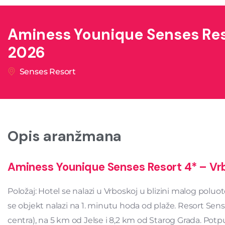
Aminess Younique Senses Res
2026
Senses Resort
Opis aranžmana
Aminess Younique Senses Resort 4* – Vr
Položaj: Hotel se nalazi u Vrboskoj u blizini malog p
se objekt nalazi na 1. minutu hoda od plaže. Resort Sen
centra), na 5 km od Jelse i 8,2 km od Starog Grada. Potp