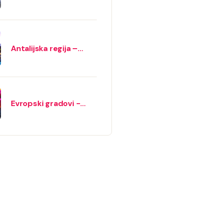
Antalijska regija –
Ljeto 2026 - letovi iz
Banjaluke
Evropski gradovi -
polasci iz Beograda