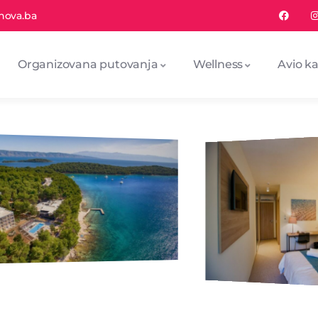
nova.ba
Organizovana putovanja
Wellness
Avio ka