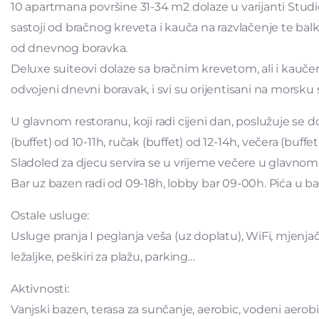
10 apartmana površine 31-34 m2 dolaze u varijanti Studio 
sastoji od bračnog kreveta i kauča na razvlačenje te balk
od dnevnog boravka.
Deluxe suiteovi dolaze sa bračnim krevetom, ali i kauče
odvojeni dnevni boravak, i svi su orijentisani na morsku 
U glavnom restoranu, koji radi cijeni dan, poslužuje se 
(buffet) od 10-11h, ručak (buffet) od 12-14h, večera (buffe
Sladoled za djecu servira se u vrijeme večere u glavno
Bar uz bazen radi od 09-18h, lobby bar 09-00h. Pića u 
Ostale usluge:
Usluge pranja I peglanja veša (uz doplatu), WiFi, mjenjač
ležaljke, peškiri za plažu, parking…
Aktivnosti:
Vanjski bazen, terasa za sunčanje, aerobic, vodeni aerobik