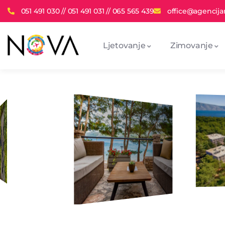
051 491 030 // 051 491 031 // 065 565 439
office@agencija
Ljetovanje
Zimovanje