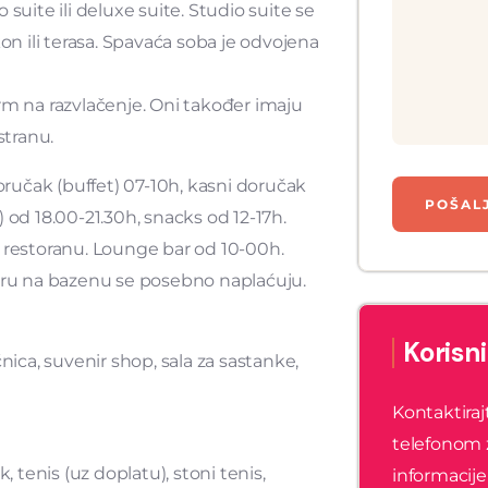
suite ili deluxe suite. Studio suite se
on ili terasa. Spavaća soba je odvojena
rm na razvlačenje. Oni također imaju
stranu.
doručak (buffet) 07-10h, kasni doručak
t) od 18.00-21.30h, snacks od 12-17h.
m restoranu. Lounge bar od 10-00h.
baru na bazenu se posebno naplaćuju.
Korisn
nica, suvenir shop, sala za sastanke,
Kontaktiraj
telefonom 
, tenis (uz doplatu), stoni tenis,
informacije