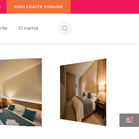
POGLEDAJTE PONUDE
rte
O nama
7