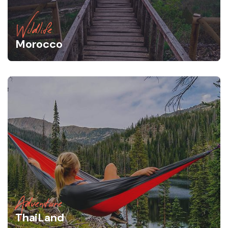
Wildlife
Morocco
Adventure
ThaiLand