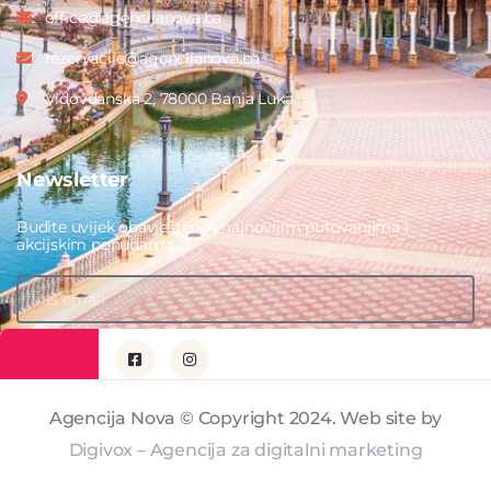
office@agencijanova.ba
rezervacije@agencijanova.ba
Vidovdanska 2, 78000 Banja Luka
Newsletter
Budite uvijek obavješteni o najnovijim putovanjima i
akcijskim ponudama.
PRIJAVITE SE
Agencija Nova © Copyright 2024. Web site by
Digivox – Agencija za digitalni marketing