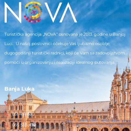
Turistička agencija „NOVA“ osnovana je 2013. godine u Banjoj
Luci. U našoj poslovnici očekuje Vas ljubazno osoblje,
dugogodišnji turistički radnici, koji će Vam sa zadovoljstvom
pomoći u organizovanju i realizaciji idealnog putovanja.
Banja Luka
051 491 031
051 491 030
065 565 439